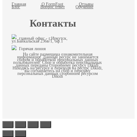
Главная
О FormFoot
Отзывы
Блог
Вопрос ответ
Обучение
Контакты
главный офис - г.Иркутск,
ул.Байкальская 236в/1, оф.1
Горячая линия
На сайте размещена ознакомительная
информация. Данный ресурс не занимается
сбором и обработкой персональных данных
пользователей. Сбор и обработка персональных
данных переданы стороннему ресурсу Dikidi.
Находясь на ресурсе и переходя на ресурс Dikidi,
вы соглашаетесь на сбор и передачу
персональных данных сторонним ресурсом
Dikidi