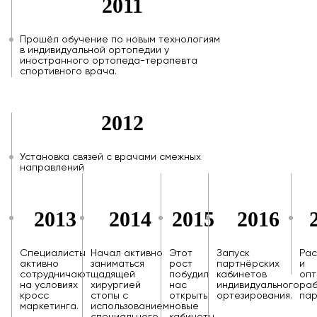
2011
Прошёл обучение по новым технологиям
в индивидуальной ортопедии у
иностранного ортопеда-терапевта
спортивного врача.
2012
Установка связей с врачами смежных
направлений
2013
2014
2015
2016
Специалисты
Начал активно
Этот
Запуск
Ра
активно
заниматься
рост
партнёрских
и
сотрудничают
щадящей
побудил
кабинетов
опт
на условиях
хирургией
нас
индивидуального
ра
кросс
стопы с
открыть
ортезирования.
пар
маркетинга.
использованием
новые