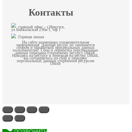
Контакты
главный офис - г.Иркутск,
ул.Байкальская 236в/1, оф.1
Горячая линия
На сайте размещена ознакомительная
информация. Данный ресурс не занимается
сбором и обработкой персональных данных
пользователей. Сбор и обработка персональных
данных переданы стороннему ресурсу Dikidi.
Находясь на ресурсе и переходя на ресурс Dikidi,
вы соглашаетесь на сбор и передачу
персональных данных сторонним ресурсом
Dikidi
ПОЗВОНИТЬ