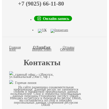
+7 (9025) 66-11-80
Онлайн-запись
Главная
О FormFoot
Отзывы
Блог
Вопрос ответ
Обучение
Контакты
главный офис - г.Иркутск,
ул.Байкальская 236в/1, оф.1
Горячая линия
На сайте размещена ознакомительная
информация. Данный ресурс не занимается
сбором и обработкой персональных данных
пользователей. Сбор и обработка персональных
данных переданы стороннему ресурсу Dikidi.
Находясь на ресурсе и переходя на ресурс Dikidi,
вы соглашаетесь на сбор и передачу
персональных данных сторонним ресурсом
Dikidi