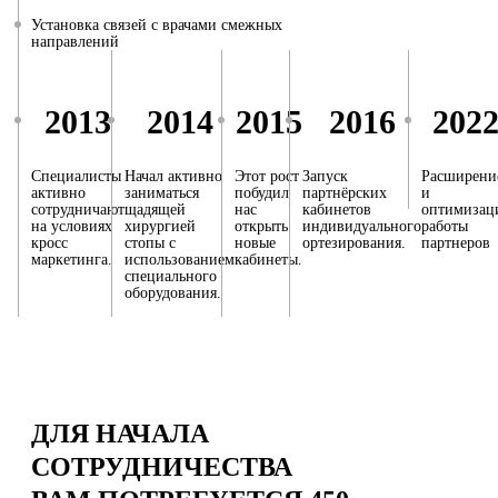
Установка связей с врачами смежных
направлений
2013
2014
2015
2016
202
Специалисты
Начал активно
Этот рост
Запуск
Расширени
активно
заниматься
побудил
партнёрских
и
сотрудничают
щадящей
нас
кабинетов
оптимизац
на условиях
хирургией
открыть
индивидуального
работы
кросс
стопы с
новые
ортезирования.
партнеров
маркетинга.
использованием
кабинеты.
специального
оборудования.
ДЛЯ НАЧАЛА
СОТРУДНИЧЕСТВА