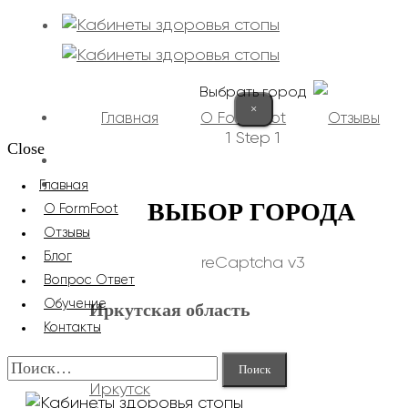
Выбрать город
×
Главная
О FormFoot
Отзывы
1
Step 1
Close
+7 (9025) 66-11-80
Записаться
Главная
ВЫБОР ГОРОДА
О FormFoot
Отзывы
Блог
reCaptcha v3
Вопрос Ответ
Обучение
Иркутская область
Контакты
Найти:
Иркутск