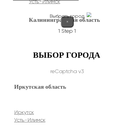
Усть-Илимск
Выбрать город
Калининградская область
×
1
Step 1
Калининград
ВЫБОР ГОРОДА
Курганская область
reCaptcha v3
Иркутская область
Курган
Республика Дагестан
Иркутск
Усть-Илимск