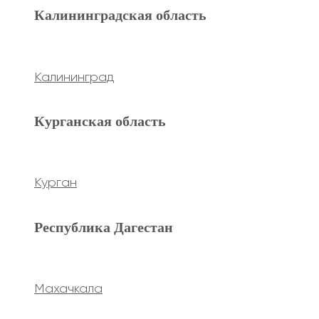
Махачкала
Калининградская область
Ханты-Мансийский а.о.
Калининград
Нижневартовск
Курганская область
keyboard_arrow_left
Previous
keyboard_arrow_right
Next
Курган
Республика Дагестан
Махачкала