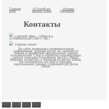
Главная
О FormFoot
Отзывы
Блог
Вопрос ответ
Обучение
Контакты
главный офис - г.Иркутск,
ул.Байкальская 236в/1, оф.1
Горячая линия
На сайте размещена ознакомительная
информация. Данный ресурс не занимается
сбором и обработкой персональных данных
пользователей. Сбор и обработка персональных
данных переданы стороннему ресурсу Dikidi.
Находясь на ресурсе и переходя на ресурс Dikidi,
вы соглашаетесь на сбор и передачу
персональных данных сторонним ресурсом
Dikidi