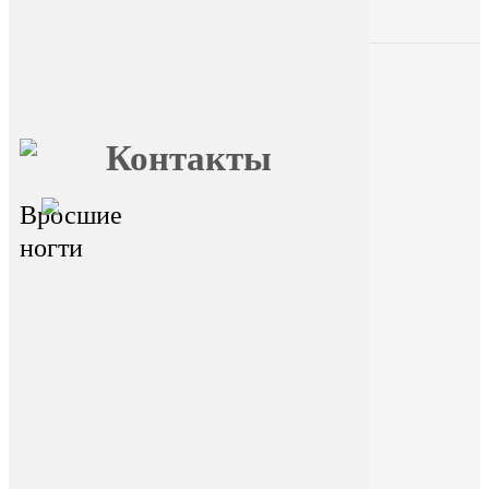
Главная
О FormFoot
Отзывы
Блог
Вопрос ответ
Обучение
Контакты
Вросшие
главный офис - г.Иркутск,
ул.Байкальская 236в/1, оф.1
ногти
Горячая линия
На сайте размещена ознакомительная
информация. Данный ресурс не занимается
сбором и обработкой персональных данных
пользователей. Сбор и обработка персональных
данных переданы стороннему ресурсу Dikidi.
Находясь на ресурсе и переходя на ресурс Dikidi,
вы соглашаетесь на сбор и передачу
персональных данных сторонним ресурсом
Dikidi