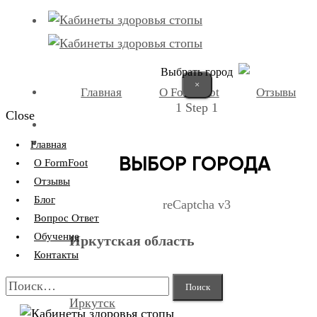
Выбрать город
×
Главная
О FormFoot
Отзывы
1
Step 1
Close
+7 (9025) 66-11-80
Записаться
Главная
ВЫБОР ГОРОДА
О FormFoot
Отзывы
Блог
reCaptcha v3
Вопрос Ответ
Обучение
Иркутская область
Контакты
Найти:
Иркутск