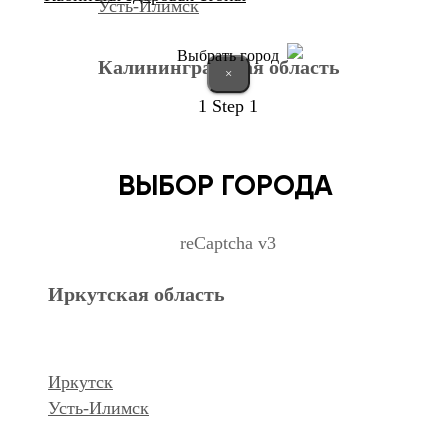
Усть-Илимск
Выбрать город
Калининградская область
×
1
Step 1
Калининград
ВЫБОР ГОРОДА
Курганская область
reCaptcha v3
Иркутская область
Курган
Республика Дагестан
Иркутск
Усть-Илимск