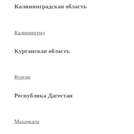
Махачкала
Калининградская область
Ханты-Мансийский а.о.
Калининград
Нижневартовск
Курганская область
keyboard_arrow_left
Previous
Next
keyboard_arrow_right
Курган
Республика Дагестан
Махачкала