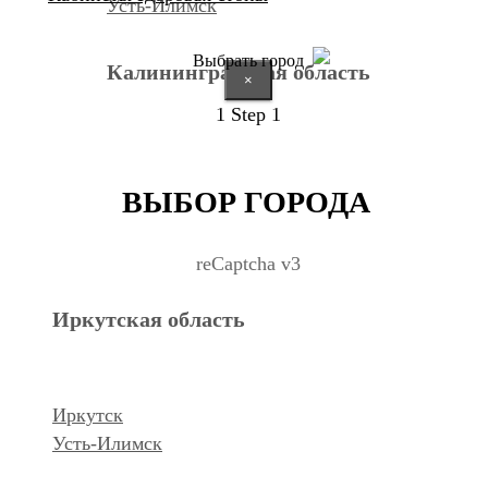
Усть-Илимск
Выбрать город
Калининградская область
×
1
Step 1
Калининград
ВЫБОР ГОРОДА
Курганская область
reCaptcha v3
Иркутская область
Курган
Республика Дагестан
Иркутск
Усть-Илимск