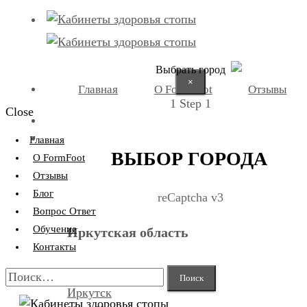
Выбрать город
×
Главная
О FormFoot
Отзывы
1
Step 1
Close
+7 (9025) 66-11-80
Записаться
Главная
ВЫБОР ГОРОДА
О FormFoot
Отзывы
Блог
reCaptcha v3
Вопрос Ответ
Обучение
Иркутская область
Контакты
Найти:
Иркутск