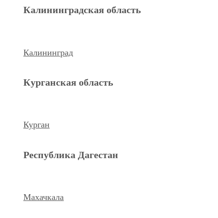
Махачкала
Калининградская область
Ханты-Мансийский а.о.
Калининград
Нижневартовск
Курганская область
keyboard_arrow_left
Previous
Next
keyboard_arrow_right
Курган
Республика Дагестан
Махачкала