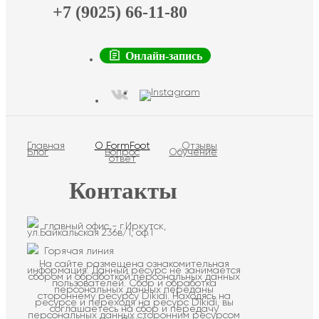
+7 (9025) 66-11-80
Онлайн-запись
Главная
О FormFoot
Отзывы
Блог
Вопрос
Обучение
ответ
Контакты
главный офис - г.Иркутск,
ул.Байкальская 236в/1, оф.1
Горячая линия
На сайте размещена ознакомительная
информация. Данный ресурс не занимается
сбором и обработкой персональных данных
пользователей. Сбор и обработка
персональных данных переданы
стороннему ресурсу Dikidi. Находясь на
ресурсе и переходя на ресурс Dikidi, вы
соглашаетесь на сбор и передачу
персональных данных сторонним ресурсом