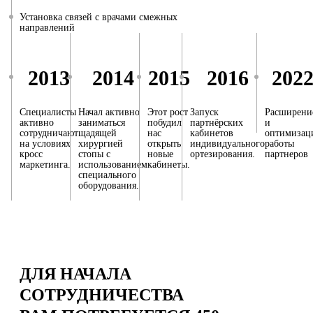
Установка связей с врачами смежных
направлений
2013
2014
2015
2016
202
Специалисты
Начал активно
Этот рост
Запуск
Расширени
активно
заниматься
побудил
партнёрских
и
сотрудничают
щадящей
нас
кабинетов
оптимизац
на условиях
хирургией
открыть
индивидуального
работы
кросс
стопы с
новые
ортезирования.
партнеров
маркетинга.
использованием
кабинеты.
специального
оборудования.
ДЛЯ НАЧАЛА
СОТРУДНИЧЕСТВА