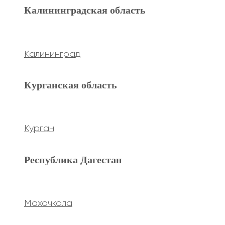
Махачкала
Калининградская область
Ханты-Мансийский а.о.
Калининград
Нижневартовск
Курганская область
keyboard_arrow_left
Previous
keyboard_arrow_right
Next
Курган
Республика Дагестан
Махачкала