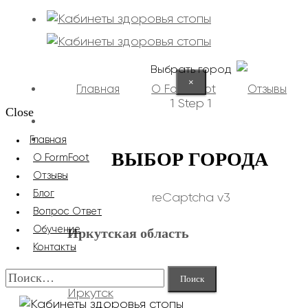
Выбрать город
×
Главная
О FormFoot
Отзывы
1
Step 1
Close
+7 (9025) 66-11-80
Записаться
Главная
ВЫБОР ГОРОДА
О FormFoot
Отзывы
Блог
reCaptcha v3
Вопрос Ответ
Обучение
Иркутская область
Контакты
Найти:
Иркутск