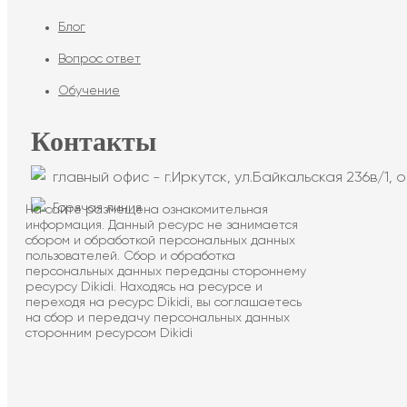
Блог
Вопрос ответ
Обучение
Контакты
главный офис - г.Иркутск, ул.Байкальская 236в/1, о
Горячая линия
На сайте размещена ознакомительная
информация. Данный ресурс не занимается
сбором и обработкой персональных данных
пользователей. Сбор и обработка
персональных данных переданы стороннему
ресурсу Dikidi. Находясь на ресурсе и
переходя на ресурс Dikidi, вы соглашаетесь
на сбор и передачу персональных данных
сторонним ресурсом Dikidi