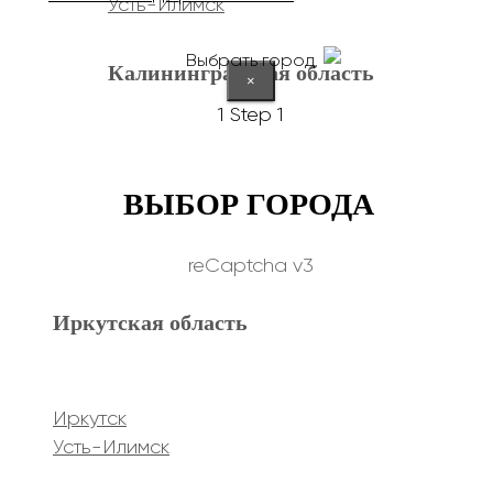
Усть-Илимск
Выбрать город
Калининградская область
×
1
Step 1
Калининград
ВЫБОР ГОРОДА
Курганская область
reCaptcha v3
Иркутская область
Курган
Республика Дагестан
Иркутск
Усть-Илимск