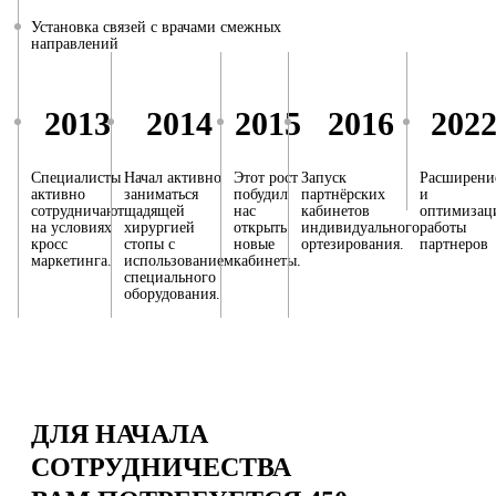
Установка связей с врачами смежных
направлений
2013
2014
2015
2016
202
Специалисты
Начал активно
Этот рост
Запуск
Расширени
активно
заниматься
побудил
партнёрских
и
сотрудничают
щадящей
нас
кабинетов
оптимизац
на условиях
хирургией
открыть
индивидуального
работы
кросс
стопы с
новые
ортезирования.
партнеров
маркетинга.
использованием
кабинеты.
специального
оборудования.
ДЛЯ НАЧАЛА
СОТРУДНИЧЕСТВА