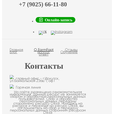
+7 (9025) 66-11-80
Онлайн-запись
Главная
О FormFoot
Отзывы
Блог
Вопрос
Обучение
ответ
Контакты
главный офис - г.Иркутск,
ул.Байкальская 236в/1, оф.1
Горячая линия
На сайте размещена ознакомительная
информация. Данный ресурс не занимается
сбором и обработкой персональных данных
пользователей. Сбор и обработка
персональных данных переданы
стороннему ресурсу Dikidi. Находясь на
ресурсе и переходя на ресурс Dikidi, вы
соглашаетесь на сбор и передачу
персональных данных сторонним ресурсом
Dikidi