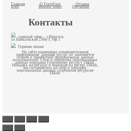
Главная
О FormFoot
Отзывы
Блог
Вопрос ответ
Обучение
Контакты
главный офис - г.Иркутск,
ул.Байкальская 236в/1, оф.1
Горячая линия
На сайте размещена ознакомительная
информация. Данный ресурс не занимается
сбором и обработкой персональных данных
пользователей. Сбор и обработка персональных
данных переданы стороннему ресурсу Dikidi.
Находясь на ресурсе и переходя на ресурс Dikidi,
вы соглашаетесь на сбор и передачу
персональных данных сторонним ресурсом
Dikidi