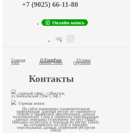
+7 (9025) 66-11-80
Онлайн-запись
Главная
О FormFoot
Отзывы
Блог
Вопрос ответ
Обучение
Контакты
главный офис - г.Иркутск,
ул.Байкальская 236в/1, оф.1
Горячая линия
На сайте размещена ознакомительная
информация. Данный ресурс не занимается
сбором и обработкой персональных данных
пользователей. Сбор и обработка персональных
данных переданы стороннему ресурсу Dikidi.
Находясь на ресурсе и переходя на ресурс Dikidi,
вы соглашаетесь на сбор и передачу
персональных данных сторонним ресурсом
Dikidi