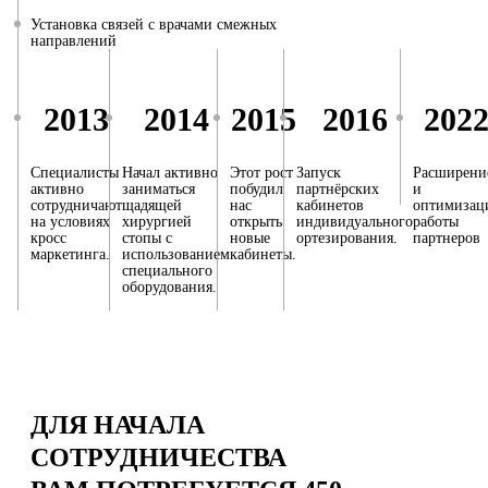
Установка связей с врачами смежных
направлений
2013
2014
2015
2016
202
Специалисты
Начал активно
Этот рост
Запуск
Расширени
активно
заниматься
побудил
партнёрских
и
сотрудничают
щадящей
нас
кабинетов
оптимизац
на условиях
хирургией
открыть
индивидуального
работы
кросс
стопы с
новые
ортезирования.
партнеров
маркетинга.
использованием
кабинеты.
специального
оборудования.
ДЛЯ НАЧАЛА
СОТРУДНИЧЕСТВА