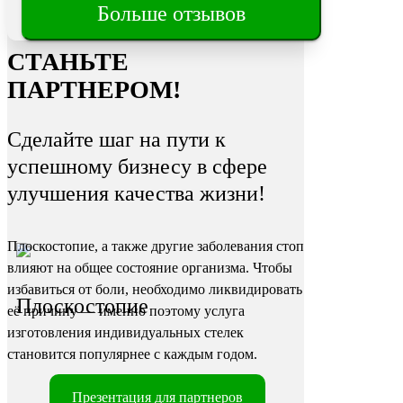
Трещины
Больше отзывов
на пятках
СТАНЬТЕ
ПАРТНЕРОМ!
Сделайте шаг на пути к
успешному бизнесу в сфере
улучшения качества жизни!
Плоскостопие, а также другие заболевания стоп
влияют на общее состояние организма. Чтобы
избавиться от боли, необходимо ликвидировать
Плоскостопие
её причину — именно поэтому услуга
изготовления индивидуальных стелек
становится популярнее с каждым годом.
Презентация для партнеров