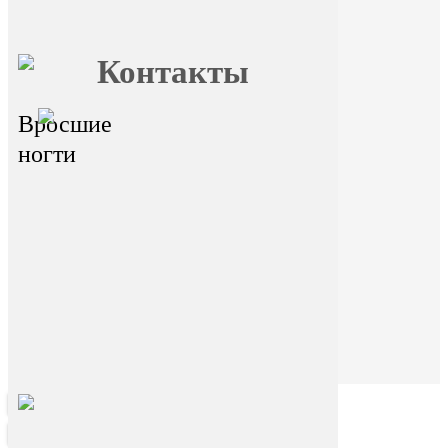
Главная
О FormFoot
Отзывы
Блог
Вопрос ответ
Обучение
Контакты
Вросшие
главный офис - г.Иркутск,
ул.Байкальская 236в/1, оф.1
ногти
Горячая линия
На сайте размещена ознакомительная
информация. Данный ресурс не занимается
сбором и обработкой персональных данных
пользователей. Сбор и обработка персональных
данных переданы стороннему ресурсу Dikidi.
Находясь на ресурсе и переходя на ресурс Dikidi,
вы соглашаетесь на сбор и передачу
персональных данных сторонним ресурсом
Dikidi