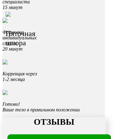
специалиста
15 минут
Пяточная
Формовка
индивидуальных
шпора
стелек
20 минут
Коррекция через
1-2 месяца
Готово!
Ваше тело в правильном положении
ОТЗЫВЫ