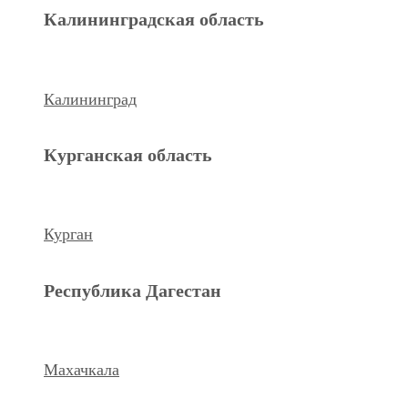
Махачкала
Калининградская область
Ханты-Мансийский а.о.
Калининград
Нижневартовск
Курганская область
keyboard_arrow_left
Previous
Next
keyboard_arrow_right
Курган
Республика Дагестан
Махачкала