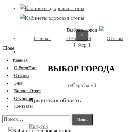
Выбрать город
×
Главная
О FormFoot
Отзывы
1
Step 1
Close
+7 (9025) 66-11-80
Записаться
Главная
ВЫБОР ГОРОДА
О FormFoot
Отзывы
Блог
reCaptcha v3
Вопрос Ответ
Обучение
Иркутская область
Контакты
Найти:
Иркутск