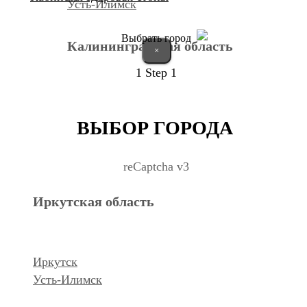
Усть-Илимск
Выбрать город
Калининградская область
×
1
Step 1
Калининград
ВЫБОР ГОРОДА
Курганская область
reCaptcha v3
Иркутская область
Курган
Республика Дагестан
Иркутск
Усть-Илимск