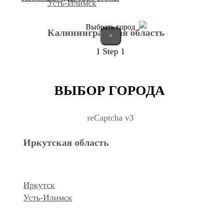
Усть-Илимск
Выбрать город
Калининградская область
×
1
Step 1
Калининград
ВЫБОР ГОРОДА
Курганская область
reCaptcha v3
Иркутская область
Курган
Республика Дагестан
Иркутск
Усть-Илимск