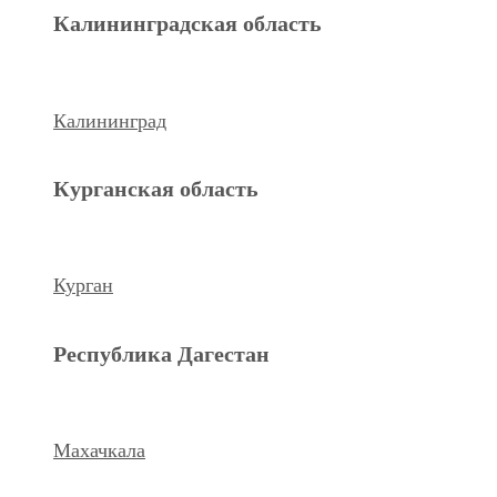
Махачкала
Калининградская область
Ханты-Мансийский а.о.
Калининград
Нижневартовск
Курганская область
keyboard_arrow_left
Previous
Next
keyboard_arrow_right
Курган
Республика Дагестан
Махачкала