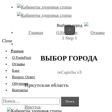
Выбрать город
×
Главная
О FormFoot
Отзывы
1
Step 1
Close
+7 (9025) 66-11-80
Записаться
Главная
ВЫБОР ГОРОДА
О FormFoot
Отзывы
Блог
reCaptcha v3
Вопрос Ответ
Обучение
Иркутская область
Контакты
Найти:
Иркутск