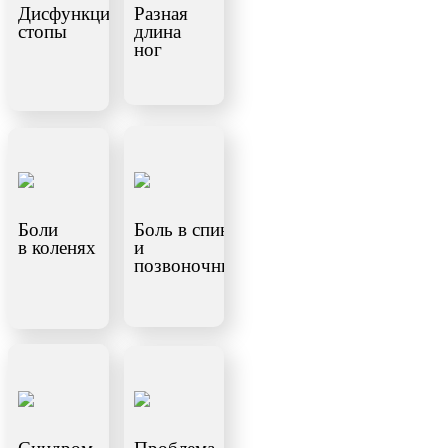
Дисфункция
Разная
стопы
длина
ног
Боли
Боль в спине
в коленях
и
позвоночнике