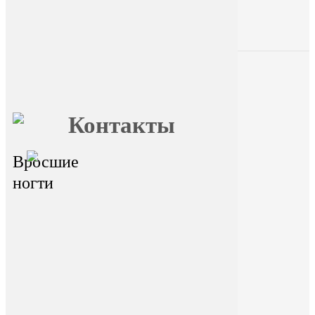
Главная
О FormFoot
Отзывы
Блог
Вопрос ответ
Обучение
Контакты
Вросшие
главный офис - г.Иркутск,
ул.Байкальская 236в/1, оф.1
ногти
Горячая линия
На сайте размещена ознакомительная
информация. Данный ресурс не занимается
сбором и обработкой персональных данных
пользователей. Сбор и обработка персональных
данных переданы стороннему ресурсу Dikidi.
Находясь на ресурсе и переходя на ресурс Dikidi,
вы соглашаетесь на сбор и передачу
персональных данных сторонним ресурсом
Dikidi