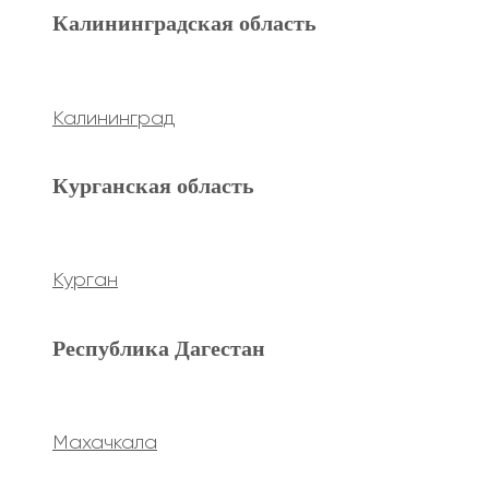
Махачкала
Калининградская область
Ханты-Мансийский а.о.
Калининград
Нижневартовск
Курганская область
keyboard_arrow_left
Previous
keyboard_arrow_right
Next
Курган
Республика Дагестан
Махачкала