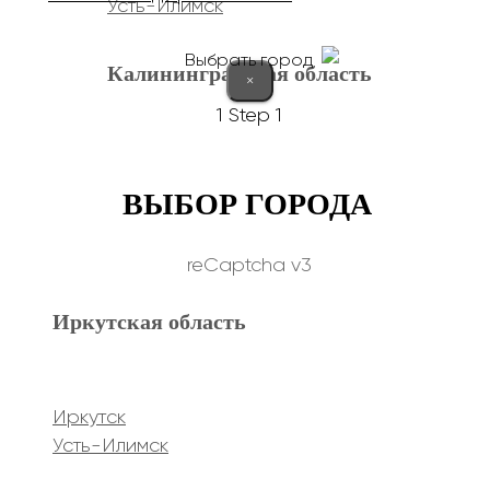
Усть-Илимск
Выбрать город
Калининградская область
×
1
Step 1
Калининград
ВЫБОР ГОРОДА
Курганская область
reCaptcha v3
Иркутская область
Курган
Республика Дагестан
Иркутск
Усть-Илимск