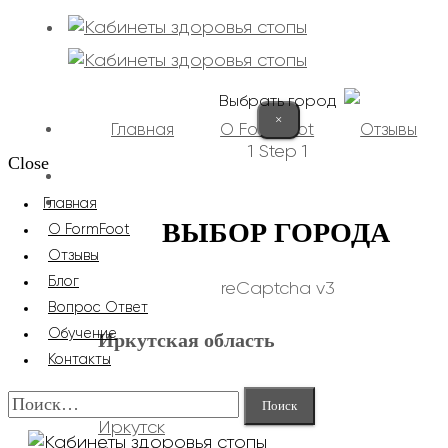
Выбрать город
×
Главная
О FormFoot
Отзывы
1
Step 1
Close
+7 (9025) 66-11-80
Записаться
Главная
ВЫБОР ГОРОДА
О FormFoot
Отзывы
Блог
reCaptcha v3
Вопрос Ответ
Обучение
Иркутская область
Контакты
Найти:
Иркутск