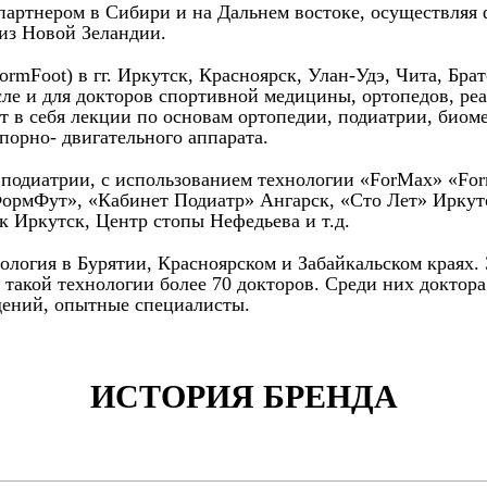
 партнером в Сибири и на Дальнем востоке, осуществляя
 из Новой Зеландии.
Foot) в гг. Иркутск, Красноярск, Улан-Удэ, Чита, Братс
сле и для докторов спортивной медицины, ортопедов, ре
т в себя лекции по основам ортопедии, подиатрии, биом
порно- двигательного аппарата.
и подиатрии, с использованием технологии «ForMax» «Fo
ФормФут», «Кабинет Подиатр» Ангарск, «Сто Лет» Иркут
 Иркутск, Центр стопы Нефедьева и т.д.
нология в Бурятии, Красноярском и Забайкальском краях.
 такой технологии более 70 докторов. Среди них доктор
ений, опытные специалисты.
ИСТОРИЯ БРЕНДА