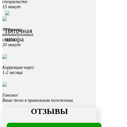
специалиста
15 минут
Пяточная
Формовка
индивидуальных
шпора
стелек
20 минут
Коррекция через
1-2 месяца
Готово!
Ваше тело в правильном положении
ОТЗЫВЫ