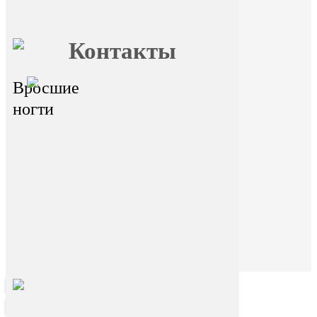
Главная
О FormFoot
Отзывы
Блог
Вопрос ответ
Обучение
Контакты
Вросшие
главный офис - г.Иркутск,
ул.Байкальская 236в/1, оф.1
ногти
Горячая линия
На сайте размещена ознакомительная
информация. Данный ресурс не занимается
сбором и обработкой персональных данных
пользователей. Сбор и обработка персональных
данных переданы стороннему ресурсу Dikidi.
Находясь на ресурсе и переходя на ресурс Dikidi,
вы соглашаетесь на сбор и передачу
персональных данных сторонним ресурсом
Dikidi