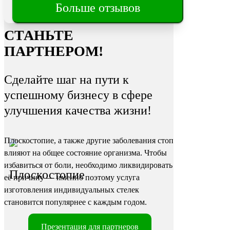
Трещины
Больше отзывов
на пятках
СТАНЬТЕ
ПАРТНЕРОМ!
Сделайте шаг на пути к
успешному бизнесу в сфере
улучшения качества жизни!
Плоскостопие, а также другие заболевания стоп
влияют на общее состояние организма. Чтобы
избавиться от боли, необходимо ликвидировать
Плоскостопие
её причину — именно поэтому услуга
изготовления индивидуальных стелек
становится популярнее с каждым годом.
Презентация для партнеров