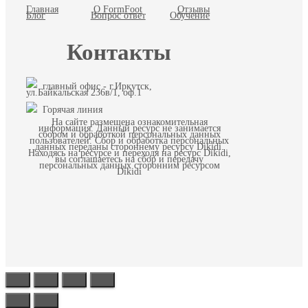
Главная
О FormFoot
Отзывы
Блог
Вопрос ответ
Обучение
Контакты
главный офис - г.Иркутск,
ул.Байкальская 236в/1, оф.1
Горячая линия
На сайте размещена ознакомительная
информация. Данный ресурс не занимается
сбором и обработкой персональных данных
пользователей. Сбор и обработка персональных
данных переданы стороннему ресурсу Dikidi.
Находясь на ресурсе и переходя на ресурс Dikidi,
вы соглашаетесь на сбор и передачу
персональных данных сторонним ресурсом
Dikidi