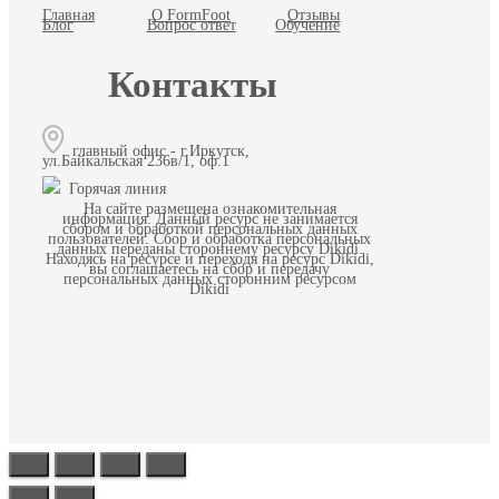
Главная
О FormFoot
Отзывы
Блог
Вопрос ответ
Обучение
Контакты
главный офис - г.Иркутск,
ул.Байкальская 236в/1, оф.1
Горячая линия
На сайте размещена ознакомительная
информация. Данный ресурс не занимается
сбором и обработкой персональных данных
пользователей. Сбор и обработка персональных
данных переданы стороннему ресурсу Dikidi.
Находясь на ресурсе и переходя на ресурс Dikidi,
вы соглашаетесь на сбор и передачу
персональных данных сторонним ресурсом
Dikidi