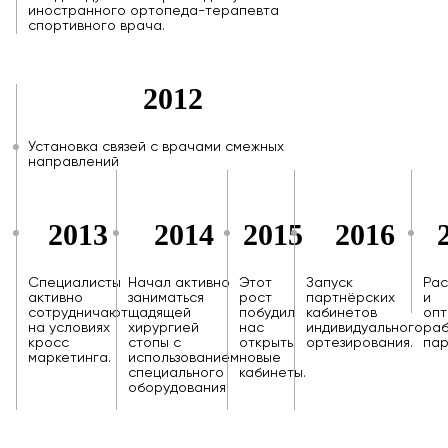
иностранного ортопеда-терапевта
спортивного врача.
2012
Установка связей с врачами смежных
направлений
2013
2014
2015
2016
Специалисты
Начал активно
Этот
Запуск
Ра
активно
заниматься
рост
партнёрских
и
сотрудничают
щадящей
побудил
кабинетов
опт
на условиях
хирургией
нас
индивидуального
ра
кросс
стопы с
открыть
ортезирования.
пар
маркетинга.
использованием
новые
специального
кабинеты.
оборудования.