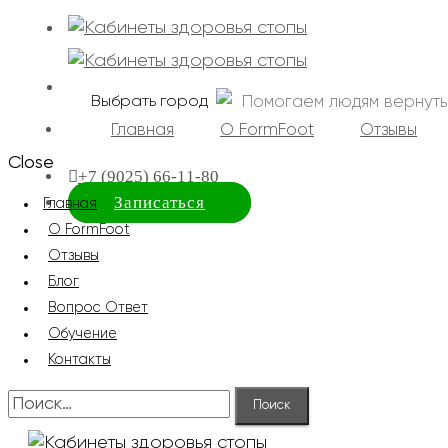
Помогаем людям вернуть
Выбрать город
Главная
О FormFoot
Отзывы
Close
+7 (9025) 66-11-80
Записаться
Главная
О FormFoot
Отзывы
Блог
Вопрос Ответ
Обучение
Контакты
Найти: