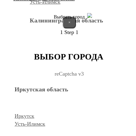
Усть-Илимск
Выбрать город
Калининградская область
×
1
Step 1
Калининград
ВЫБОР ГОРОДА
Курганская область
reCaptcha v3
Иркутская область
Курган
Республика Дагестан
Иркутск
Усть-Илимск