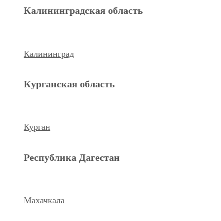
Махачкала
Калининградская область
Ханты-Мансийский а.о.
Калининград
Нижневартовск
Курганская область
keyboard_arrow_left
Previous
Next
keyboard_arrow_right
Курган
Республика Дагестан
Махачкала