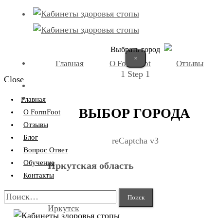
Выбрать город
×
Главная
О FormFoot
Отзывы
1
Step 1
Close
+7 (9025) 66-11-80
Записаться
Главная
ВЫБОР ГОРОДА
О FormFoot
Отзывы
Блог
reCaptcha v3
Вопрос Ответ
Обучение
Иркутская область
Контакты
Найти:
Иркутск