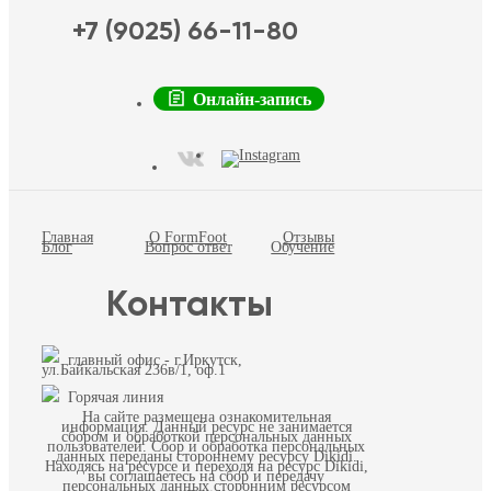
+7 (9025) 66-11-80
Онлайн-запись
Главная
О FormFoot
Отзывы
Блог
Вопрос ответ
Обучение
Контакты
главный офис - г.Иркутск,
ул.Байкальская 236в/1, оф.1
Горячая линия
На сайте размещена ознакомительная
информация. Данный ресурс не занимается
сбором и обработкой персональных данных
пользователей. Сбор и обработка персональных
данных переданы стороннему ресурсу Dikidi.
Находясь на ресурсе и переходя на ресурс Dikidi,
вы соглашаетесь на сбор и передачу
персональных данных сторонним ресурсом