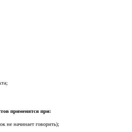
кта;
стов применятся при:
ок не начинает говорить);