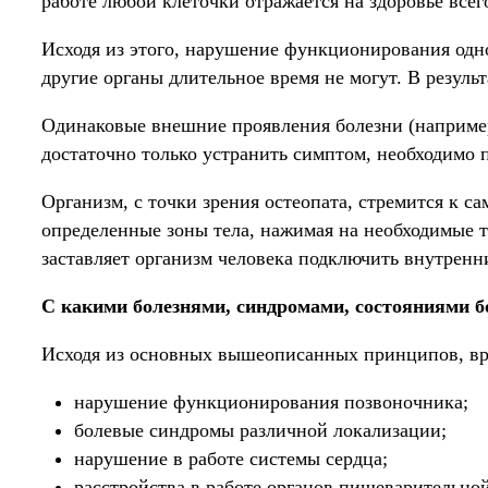
работе любой клеточки отражается на здоровье всег
Исходя из этого, нарушение функционирования одног
другие органы длительное время не могут. В результ
Одинаковые внешние проявления болезни (например
достаточно только устранить симптом, необходимо 
Организм, с точки зрения остеопата, стремится к са
определенные зоны тела, нажимая на необходимые 
заставляет организм человека подключить внутрен
С какими болезнями, синдромами, состояниями б
Исходя из основных вышеописанных принципов, вр
нарушение функционирования позвоночника;
болевые синдромы различной локализации;
нарушение в работе системы сердца;
расстройства в работе органов пищеварительно