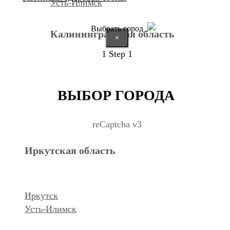
Усть-Илимск
Выбрать город
Калининградская область
×
1
Step 1
Калининград
ВЫБОР ГОРОДА
Курганская область
reCaptcha v3
Иркутская область
Курган
Республика Дагестан
Иркутск
Усть-Илимск