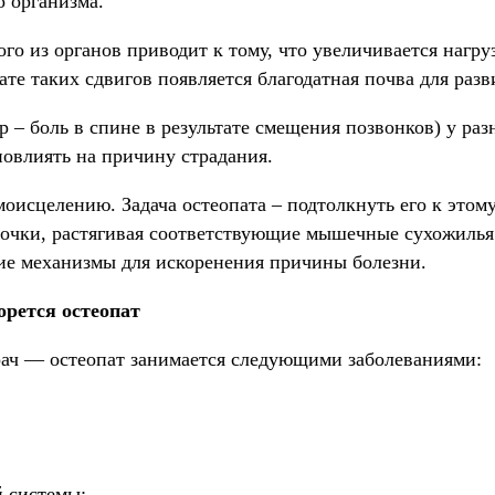
о организма.
о из органов приводит к тому, что увеличивается нагруз
ате таких сдвигов появляется благодатная почва для раз
 – боль в спине в результате смещения позвонков) у ра
повлиять на причину страдания.
моисцелению. Задача остеопата – подтолкнуть его к этому
точки, растягивая соответствующие мышечные сухожилья.
ние механизмы для искоренения причины болезни.
орется остеопат
ач — остеопат занимается следующими заболеваниями:
й системы;