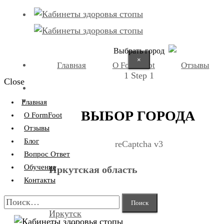
Выбрать город
×
Главная
О FormFoot
Отзывы
1
Step 1
Close
+7 (9025) 66-11-80
Записаться
Главная
ВЫБОР ГОРОДА
О FormFoot
Отзывы
Блог
reCaptcha v3
Вопрос Ответ
Обучение
Иркутская область
Контакты
Найти:
Иркутск