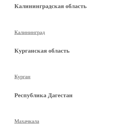
Махачкала
Калининградская область
Ханты-Мансийский а.о.
Калининград
Нижневартовск
Курганская область
keyboard_arrow_left
Previous
Next
keyboard_arrow_right
Курган
Республика Дагестан
Махачкала