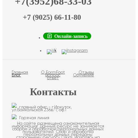
+7(3952)68-33-03
+7 (9025) 66-11-80
Онлайн-запись
Главная
О FormFoot
Отзывы
Блог
Вопрос
Обучение
ответ
Контакты
главный офис - г.Иркутск,
ул.Байкальская 236в/1, оф.1
Горячая линия
На сайте размещена ознакомительная
информация. Данный ресурс не занимается
сбором и обработкой персональных данных
пользователей. Сбор и обработка
персональных данных переданы
стороннему ресурсу Dikidi. Находясь на