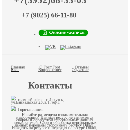
+7(3952)68-33-03
+7 (9025) 66-11-80
Онлайн-запись
Главная
О FormFoot
Отзывы
Блог
Вопрос ответ
Обучение
Контакты
главный офис - г.Иркутск,
ул.Байкальская 236в/1, оф.1
Горячая линия
На сайте размещена ознакомительная
информация. Данный ресурс не занимается
сбором и обработкой персональных данных
пользователей. Сбор и обработка персональных
данных переданы стороннему ресурсу Dikidi.
Находясь на ресурсе и переходя на ресурс Dikidi,