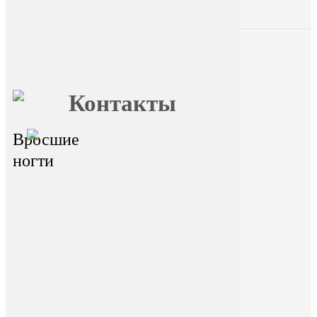
Главная
О FormFoot
Отзывы
Блог
Вопрос
Обучение
ответ
Контакты
Вросшие
главный офис - г.Иркутск,
ул.Байкальская 236в/1, оф.1
ногти
Горячая линия
На сайте размещена ознакомительная
информация. Данный ресурс не занимается
сбором и обработкой персональных данных
пользователей. Сбор и обработка
персональных данных переданы
стороннему ресурсу Dikidi. Находясь на
ресурсе и переходя на ресурс Dikidi, вы
соглашаетесь на сбор и передачу
персональных данных сторонним ресурсом
Dikidi