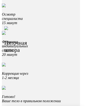
Осмотр
специалиста
15 минут
Пяточная
Формовка
индивидуальных
шпора
стелек
20 минут
Коррекция через
1-2 месяца
Готово!
Ваше тело в правильном положении