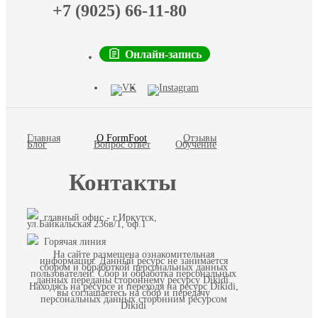
+7 (9025) 66-11-80
Онлайн-запись
Главная
О FormFoot
Отзывы
Блог
Вопрос ответ
Обучение
Контакты
главный офис - г.Иркутск,
ул.Байкальская 236в/1, оф.1
Горячая линия
На сайте размещена ознакомительная
информация. Данный ресурс не занимается
сбором и обработкой персональных данных
пользователей. Сбор и обработка персональных
данных переданы стороннему ресурсу Dikidi.
Находясь на ресурсе и переходя на ресурс Dikidi,
вы соглашаетесь на сбор и передачу
персональных данных сторонним ресурсом
Dikidi