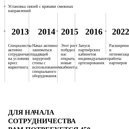
Установка связей с врачами смежных
направлений
2013
2014
2015
2016
202
Специалисты
Начал активно
Этот рост
Запуск
Расширени
активно
заниматься
побудил
партнёрских
и
сотрудничают
щадящей
нас
кабинетов
оптимизац
на условиях
хирургией
открыть
индивидуального
работы
кросс
стопы с
новые
ортезирования.
партнеров
маркетинга.
использованием
кабинеты.
специального
оборудования.
ДЛЯ НАЧАЛА
СОТРУДНИЧЕСТВА