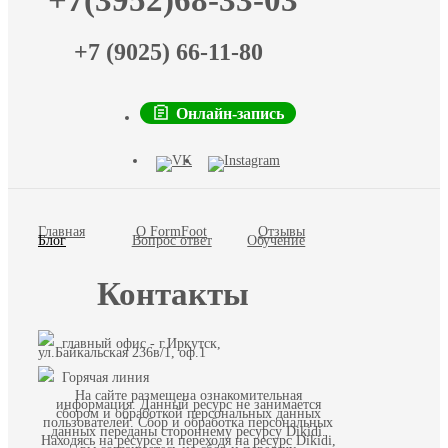
+7(3952)68-33-03
+7 (9025) 66-11-80
Онлайн-запись
Главная
О FormFoot
Отзывы
Блог
Вопрос ответ
Обучение
Контакты
главный офис - г.Иркутск,
ул.Байкальская 236в/1, оф.1
Горячая линия
На сайте размещена ознакомительная
информация. Данный ресурс не занимается
сбором и обработкой персональных данных
пользователей. Сбор и обработка персональных
данных переданы стороннему ресурсу Dikidi.
Находясь на ресурсе и переходя на ресурс Dikidi,