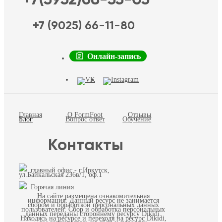
+7 (9025) 66-11-80
Онлайн-запись
Главная
О FormFoot
Отзывы
Блог
Вопрос ответ
Обучение
Контакты
главный офис - г.Иркутск,
ул.Байкальская 236в/1, оф.1
Горячая линия
На сайте размещена ознакомительная
информация. Данный ресурс не занимается
сбором и обработкой персональных данных
пользователей. Сбор и обработка персональных
данных переданы стороннему ресурсу Dikidi.
Находясь на ресурсе и переходя на ресурс Dikidi,