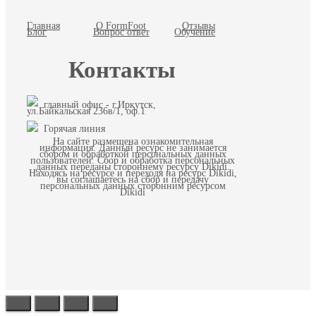
Главная
О FormFoot
Отзывы
Блог
Вопрос ответ
Обучение
Контакты
главный офис - г.Иркутск,
ул.Байкальская 236в/1, оф.1
Горячая линия
На сайте размещена ознакомительная
информация. Данный ресурс не занимается
сбором и обработкой персональных данных
пользователей. Сбор и обработка персональных
данных переданы стороннему ресурсу Dikidi.
Находясь на ресурсе и переходя на ресурс Dikidi,
вы соглашаетесь на сбор и передачу
персональных данных сторонним ресурсом
Dikidi