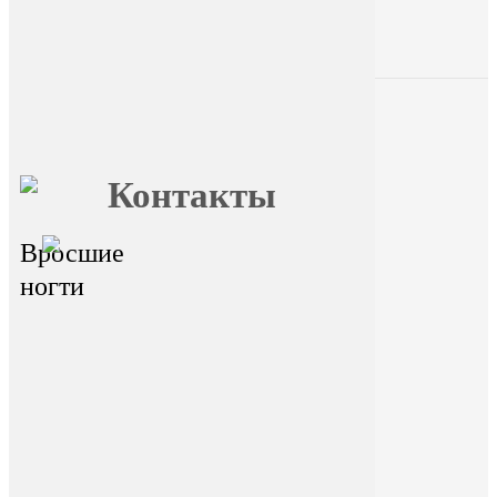
Главная
О FormFoot
Отзывы
Блог
Вопрос ответ
Обучение
Контакты
Вросшие
главный офис - г.Иркутск,
ул.Байкальская 236в/1, оф.1
ногти
Горячая линия
На сайте размещена ознакомительная
информация. Данный ресурс не занимается
сбором и обработкой персональных данных
пользователей. Сбор и обработка персональных
данных переданы стороннему ресурсу Dikidi.
Находясь на ресурсе и переходя на ресурс Dikidi,
вы соглашаетесь на сбор и передачу
персональных данных сторонним ресурсом
Dikidi