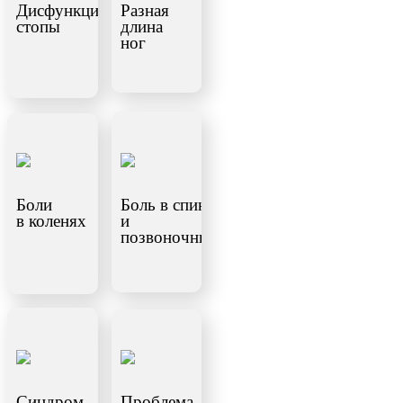
Дисфункция
Разная
стопы
длина
ног
Боли
Боль в спине
в коленях
и
позвоночнике
Синдром
Проблема