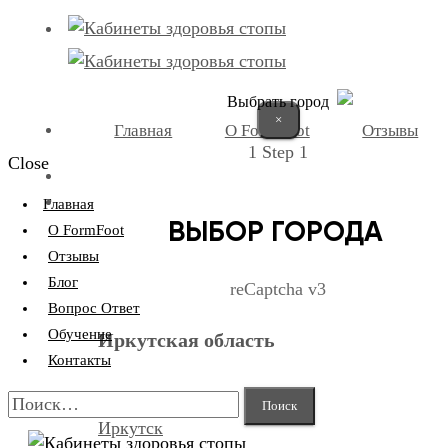
Выбрать город
×
Главная
О FormFoot
Отзывы
1
Step 1
Close
+7 (9025) 66-11-80
Записаться
Главная
ВЫБОР ГОРОДА
О FormFoot
Отзывы
Блог
reCaptcha v3
Вопрос Ответ
Обучение
Иркутская область
Контакты
Найти:
Иркутск