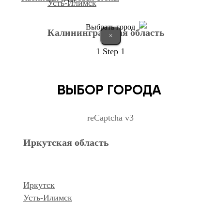
Усть-Илимск
Выбрать город
Калининградская область
×
1
Step 1
Калининград
ВЫБОР ГОРОДА
Курганская область
reCaptcha v3
Иркутская область
Курган
Республика Дагестан
Иркутск
Усть-Илимск