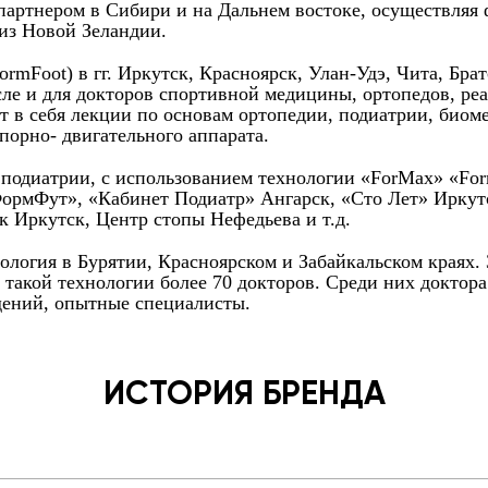
 партнером в Сибири и на Дальнем востоке, осуществляя
 из Новой Зеландии.
Foot) в гг. Иркутск, Красноярск, Улан-Удэ, Чита, Братс
сле и для докторов спортивной медицины, ортопедов, ре
т в себя лекции по основам ортопедии, подиатрии, биом
порно- двигательного аппарата.
и подиатрии, с использованием технологии «ForMax» «Fo
ФормФут», «Кабинет Подиатр» Ангарск, «Сто Лет» Иркут
 Иркутск, Центр стопы Нефедьева и т.д.
нология в Бурятии, Красноярском и Забайкальском краях.
 такой технологии более 70 докторов. Среди них доктор
ений, опытные специалисты.
ИСТОРИЯ БРЕНДА