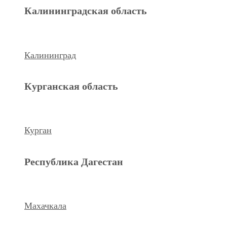
Махачкала
Калининградская область
Ханты-Мансийский а.о.
Калининград
Нижневартовск
Курганская область
keyboard_arrow_left
Previous
Next
keyboard_arrow_right
Курган
Республика Дагестан
Махачкала