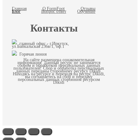
Главная
О FormFoot
Отзывы
Блог
Вопрос ответ
Обучение
Контакты
главный офис - г.Иркутск,
ул.Байкальская 236в/1, оф.1
Горячая линия
На сайте размещена ознакомительная
информация. Данный ресурс не занимается
сбором и обработкой персональных данных
пользователей. Сбор и обработка персональных
данных переданы стороннему ресурсу Dikidi.
Находясь на ресурсе и переходя на ресурс Dikidi,
вы соглашаетесь на сбор и передачу
персональных данных сторонним ресурсом
Dikidi