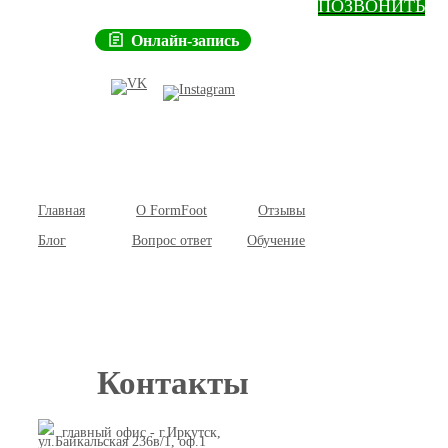
ПОЗВОНИТЬ
Онлайн-запись
Главная
О FormFoot
Отзывы
Блог
Вопрос ответ
Обучение
Контакты
главный офис - г.Иркутск,
ул.Байкальская 236в/1, оф.1