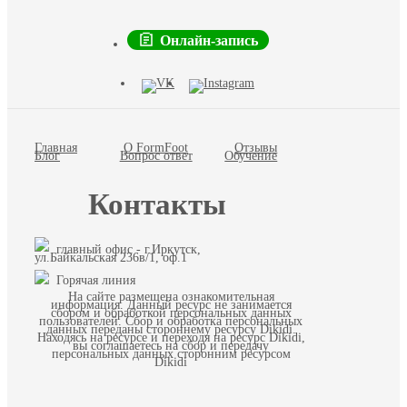
Онлайн-запись
Главная
О FormFoot
Отзывы
Блог
Вопрос ответ
Обучение
Контакты
главный офис - г.Иркутск,
ул.Байкальская 236в/1, оф.1
Горячая линия
На сайте размещена ознакомительная
информация. Данный ресурс не занимается
сбором и обработкой персональных данных
пользователей. Сбор и обработка персональных
данных переданы стороннему ресурсу Dikidi.
Находясь на ресурсе и переходя на ресурс Dikidi,
вы соглашаетесь на сбор и передачу
персональных данных сторонним ресурсом
Dikidi