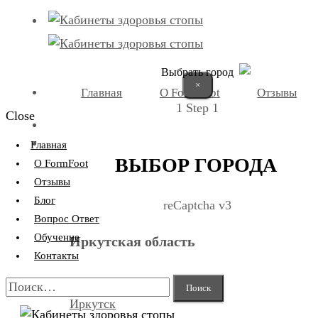
Выбрать город
×
Главная
О FormFoot
Отзывы
1
Step 1
Close
+7 (9025) 66-11-80
Записаться
Главная
ВЫБОР ГОРОДА
О FormFoot
Отзывы
Блог
reCaptcha v3
Вопрос Ответ
Обучение
Иркутская область
Контакты
Найти:
Иркутск