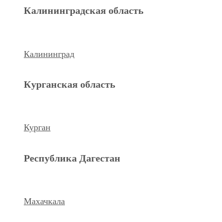
Махачкала
Калининградская область
Ханты-Мансийский а.о.
Калининград
Нижневартовск
Курганская область
keyboard_arrow_left
Previous
Next
keyboard_arrow_right
Курган
Республика Дагестан
Махачкала