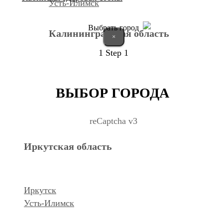
Усть-Илимск
Выбрать город
Калининградская область
×
1
Step 1
Калининград
ВЫБОР ГОРОДА
Курганская область
reCaptcha v3
Иркутская область
Курган
Республика Дагестан
Иркутск
Усть-Илимск