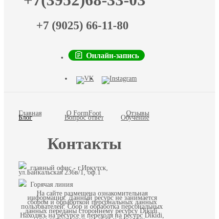
+7(3952)68-33-03
+7 (9025) 66-11-80
Онлайн-запись
Главная
О FormFoot
Отзывы
Блог
Вопрос ответ
Обучение
Контакты
главный офис - г.Иркутск,
ул.Байкальская 236в/1, оф.1
Горячая линия
На сайте размещена ознакомительная
информация. Данный ресурс не занимается
сбором и обработкой персональных данных
пользователей. Сбор и обработка персональных
данных переданы стороннему ресурсу Dikidi.
Находясь на ресурсе и переходя на ресурс Dikidi,