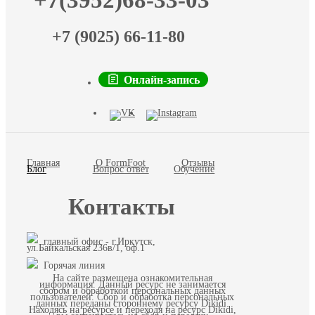
+7(3952)68-33-03
+7 (9025) 66-11-80
Онлайн-запись
Главная
О FormFoot
Отзывы
Блог
Вопрос ответ
Обучение
Контакты
главный офис - г.Иркутск,
ул.Байкальская 236в/1, оф.1
Горячая линия
На сайте размещена ознакомительная
информация. Данный ресурс не занимается
сбором и обработкой персональных данных
пользователей. Сбор и обработка персональных
данных переданы стороннему ресурсу Dikidi.
Находясь на ресурсе и переходя на ресурс Dikidi,