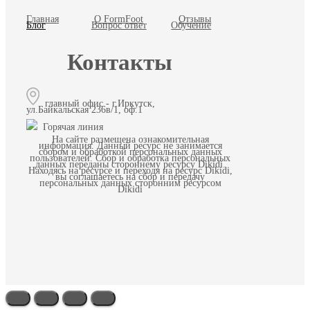
Главная
О FormFoot
Отзывы
Блог
Вопрос ответ
Обучение
Контакты
главный офис - г.Иркутск,
ул.Байкальская 236в/1, оф.1
Горячая линия
На сайте размещена ознакомительная
информация. Данный ресурс не занимается
сбором и обработкой персональных данных
пользователей. Сбор и обработка персональных
данных переданы стороннему ресурсу Dikidi.
Находясь на ресурсе и переходя на ресурс Dikidi,
вы соглашаетесь на сбор и передачу
персональных данных сторонним ресурсом
Dikidi