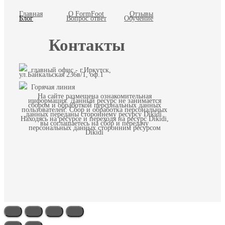
Главная
О FormFoot
Отзывы
Блог
Вопрос ответ
Обучение
Контакты
главный офис - г.Иркутск,
ул.Байкальская 236в/1, оф.1
Горячая линия
На сайте размещена ознакомительная
информация. Данный ресурс не занимается
сбором и обработкой персональных данных
пользователей. Сбор и обработка персональных
данных переданы стороннему ресурсу Dikidi.
Находясь на ресурсе и переходя на ресурс Dikidi,
вы соглашаетесь на сбор и передачу
персональных данных сторонним ресурсом
Dikidi