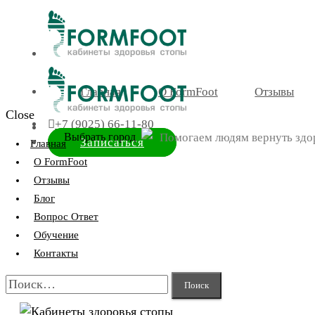
Главная
О FormFoot
Отзывы
Close
+7 (9025) 66-11-80
Помогаем людям вернуть здо
Выбрать город
Записаться
Главная
О FormFoot
Отзывы
Блог
Вопрос Ответ
Обучение
Контакты
Найти: