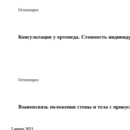
Остеопороз
Консультация у ортопеда. Стоимость индивид
Остеопороз
Взаимосвязь положения стопы и тела с прикус
5 марта 2021
5 марта 2021