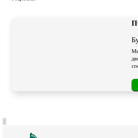
П
Б
Мы
дв
сп