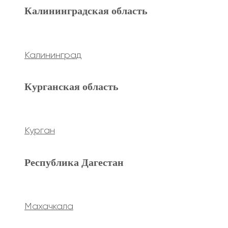
Махачкала
Калининградская область
Ханты-Мансийский а.о.
Калининград
Нижневартовск
Курганская область
keyboard_arrow_left
Previous
keyboard_arrow_right
Next
Курган
Республика Дагестан
Махачкала