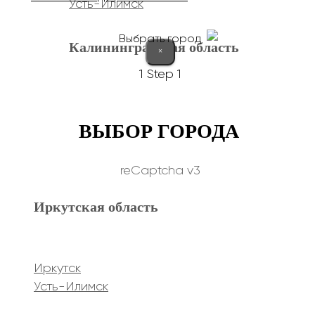
Усть-Илимск
Выбрать город
Калининградская область
×
1
Step 1
Калининград
ВЫБОР ГОРОДА
Курганская область
reCaptcha v3
Иркутская область
Курган
Республика Дагестан
Иркутск
Усть-Илимск