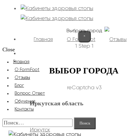
Выбрать город
×
Главная
О FormFoot
Отзывы
1
Step 1
Close
+7 (9025) 66-11-80
Записаться
Главная
ВЫБОР ГОРОДА
О FormFoot
Отзывы
Блог
reCaptcha v3
Вопрос Ответ
Обучение
Иркутская область
Контакты
Найти:
Иркутск