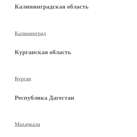
Махачкала
Калининградская область
Ханты-Мансийский а.о.
Калининград
Нижневартовск
Курганская область
keyboard_arrow_left
Previous
Next
keyboard_arrow_right
Курган
Республика Дагестан
Махачкала