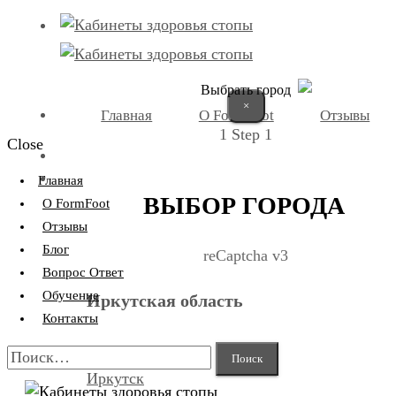
Выбрать город
×
Главная
О FormFoot
Отзывы
1
Step 1
Close
+7 (9025) 66-11-80
Записаться
Главная
ВЫБОР ГОРОДА
О FormFoot
Отзывы
Блог
reCaptcha v3
Вопрос Ответ
Обучение
Иркутская область
Контакты
Найти:
Иркутск