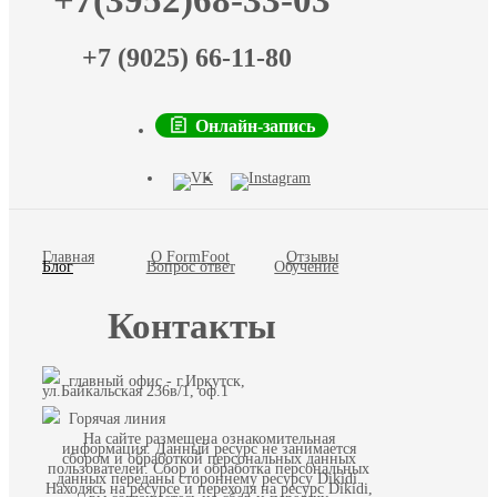
+7(3952)68-33-03
+7 (9025) 66-11-80
Онлайн-запись
Главная
О FormFoot
Отзывы
Блог
Вопрос ответ
Обучение
Контакты
главный офис - г.Иркутск,
ул.Байкальская 236в/1, оф.1
Горячая линия
На сайте размещена ознакомительная
информация. Данный ресурс не занимается
сбором и обработкой персональных данных
пользователей. Сбор и обработка персональных
данных переданы стороннему ресурсу Dikidi.
Находясь на ресурсе и переходя на ресурс Dikidi,