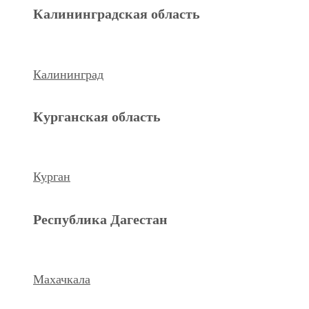
Махачкала
Калининградская область
Ханты-Мансийский а.о.
Калининград
Нижневартовск
Курганская область
keyboard_arrow_left
Previous
Next
keyboard_arrow_right
Курган
Республика Дагестан
Махачкала