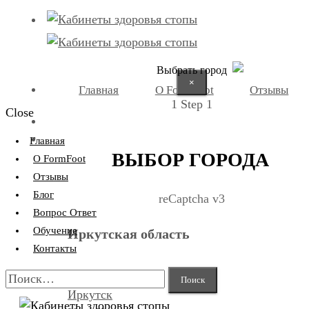
Выбрать город
×
Главная
О FormFoot
Отзывы
1
Step 1
Close
+7 (9025) 66-11-80
Записаться
Главная
ВЫБОР ГОРОДА
О FormFoot
Отзывы
Блог
reCaptcha v3
Вопрос Ответ
Обучение
Иркутская область
Контакты
Найти:
Иркутск