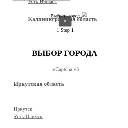
Усть-Илимск
Выбрать город
Калининградская область
×
1
Step 1
Калининград
ВЫБОР ГОРОДА
Курганская область
reCaptcha v3
Иркутская область
Курган
Республика Дагестан
Иркутск
Усть-Илимск