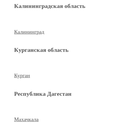
Махачкала
Калининградская область
Ханты-Мансийский а.о.
Калининград
Нижневартовск
Курганская область
keyboard_arrow_left
Previous
Next
keyboard_arrow_right
Курган
Республика Дагестан
Махачкала