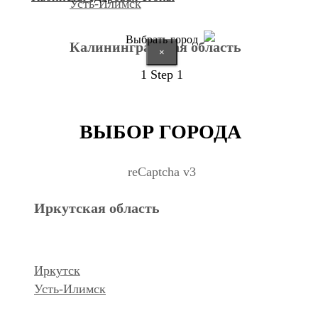
Усть-Илимск
Выбрать город
Калининградская область
×
1
Step 1
Калининград
ВЫБОР ГОРОДА
Курганская область
reCaptcha v3
Иркутская область
Курган
Республика Дагестан
Иркутск
Усть-Илимск