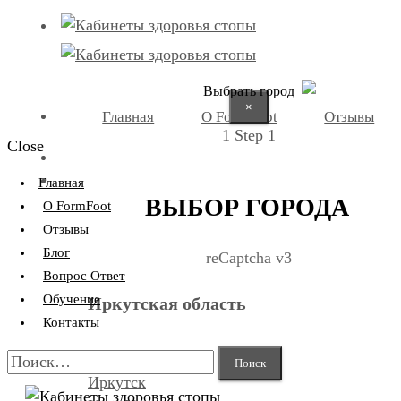
Выбрать город
×
Главная
О FormFoot
Отзывы
1
Step 1
Close
+7 (9025) 66-11-80
Записаться
Главная
ВЫБОР ГОРОДА
О FormFoot
Отзывы
Блог
reCaptcha v3
Вопрос Ответ
Обучение
Иркутская область
Контакты
Найти:
Иркутск