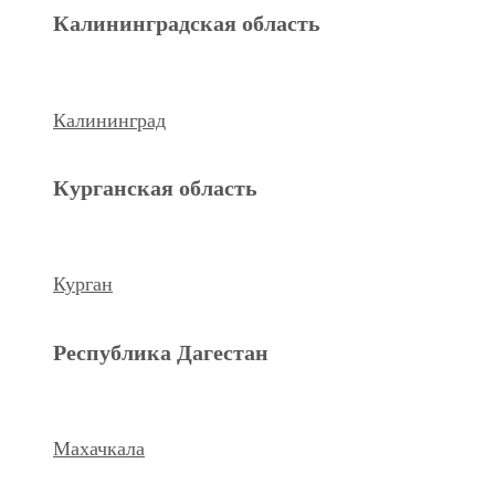
Махачкала
Калининградская область
Ханты-Мансийский а.о.
Калининград
Нижневартовск
Курганская область
keyboard_arrow_left
Previous
Next
keyboard_arrow_right
Курган
Республика Дагестан
Махачкала