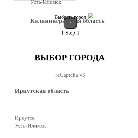
Усть-Илимск
Выбрать город
Калининградская область
×
1
Step 1
Калининград
ВЫБОР ГОРОДА
Курганская область
reCaptcha v3
Иркутская область
Курган
Республика Дагестан
Иркутск
Усть-Илимск