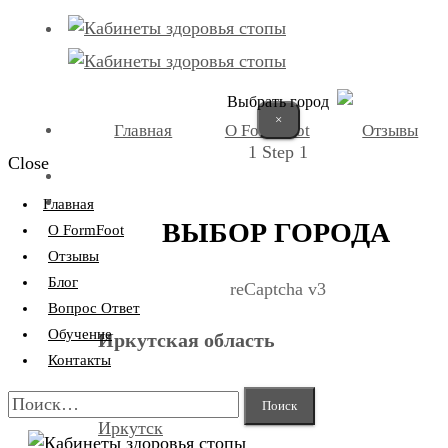
Выбрать город
×
Главная
О FormFoot
Отзывы
1
Step 1
Close
+7 (9025) 66-11-80
Записаться
Главная
ВЫБОР ГОРОДА
О FormFoot
Отзывы
Блог
reCaptcha v3
Вопрос Ответ
Обучение
Иркутская область
Контакты
Найти:
Иркутск